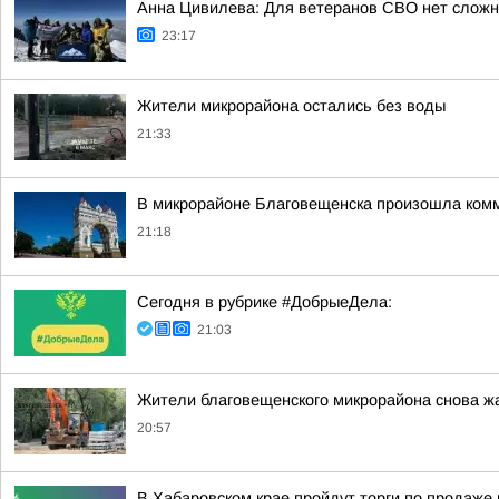
Анна Цивилева: Для ветеранов СВО нет сложн
23:17
Жители микрорайона остались без воды
21:33
В микрорайоне Благовещенска произошла ком
21:18
Сегодня в рубрике #ДобрыеДела:
21:03
Жители благовещенского микрорайона снова ж
20:57
В Хабаровском крае пройдут торги по продаж