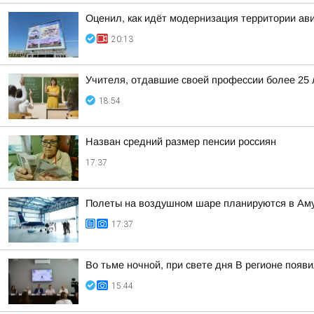
Оценил, как идёт модернизация территории ав
20:13
Учителя, отдавшие своей профессии более 25 л
18:54
Назван средний размер пенсии россиян
17:37
Полеты на воздушном шаре планируются в Аму
17:37
Во тьме ночной, при свете дня В регионе появ
15:44