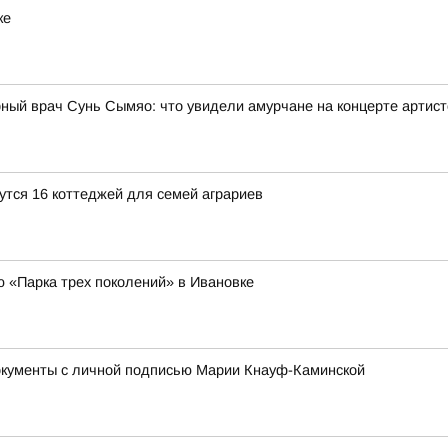
ке
рный врач Сунь Сымяо: что увидели амурчане на концерте артис
утся 16 коттеджей для семей аграриев
ю «Парка трех поколений» в Ивановке
окументы с личной подписью Марии Кнауф-Каминской