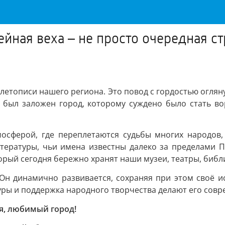
лейная веха – не просто очередная с
 летописи нашего региона. Это повод с гордостью огляну
и, был заложен город, которому суждено было стать 
мосферой, где переплетаются судьбы многих народов
итературы, чьи имена известны далеко за пределами 
орый сегодня бережно хранят наши музеи, театры, библи
 Он динамично развивается, сохраняя при этом своё и
уры и поддержка народного творчества делают его сов
я, любимый город!