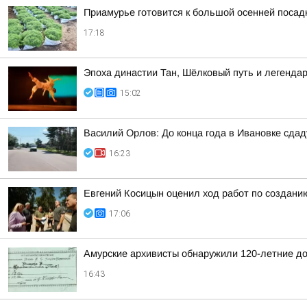
Приамурье готовится к большой осенней посад
17:18
Эпоха династии Тан, Шёлковый путь и легенда
15:02
Василий Орлов: До конца года в Ивановке сдад
16:23
Евгений Косицын оценил ход работ по создани
17:06
Амурские архивисты обнаружили 120-летние д
16:43