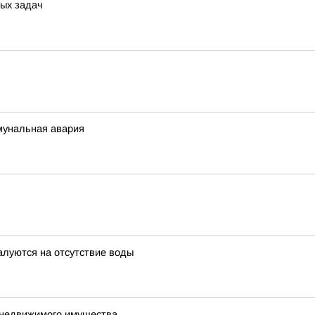
ых задач
мунальная авария
алуются на отсутствие воды
е недвижимого имущества