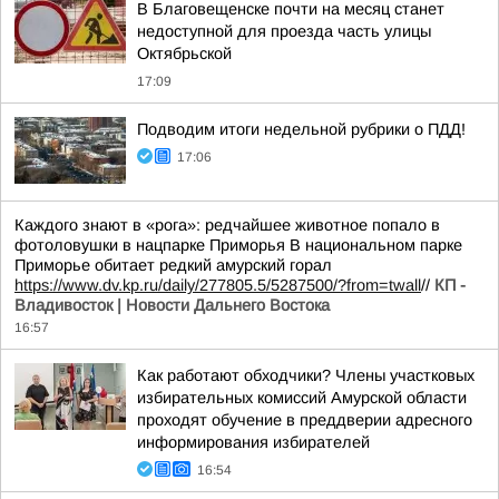
В Благовещенске почти на месяц станет
недоступной для проезда часть улицы
Октябрьской
17:09
Подводим итоги недельной рубрики о ПДД!
17:06
Каждого знают в «рога»: редчайшее животное попало в
фотоловушки в нацпарке Приморья В национальном парке
Приморье обитает редкий амурский горал
https://www.dv.kp.ru/daily/277805.5/5287500/?from=twall
//
КП -
Владивосток | Новости Дальнего Востока
16:57
Как работают обходчики? Члены участковых
избирательных комиссий Амурской области
проходят обучение в преддверии адресного
информирования избирателей
16:54