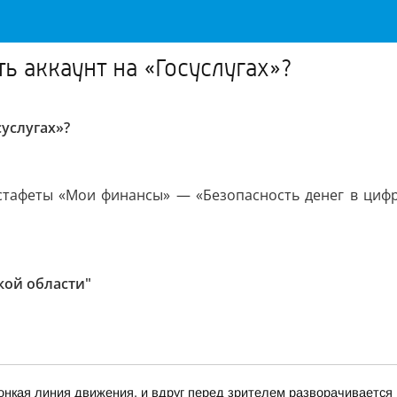
ь аккаунт на «Госуслугах»?
суслугах»?
 эстафеты «Мои финансы» — «Безопасность денег в ци
кой области"
 тонкая линия движения, и вдруг перед зрителем разворачивается