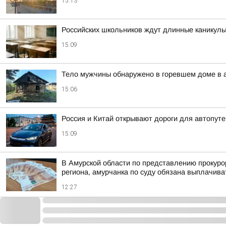
15:13
Российских школьников ждут длинные каникул
15:09
Тело мужчины обнаружено в горевшем доме в 
15:06
Россия и Китай открывают дороги для автопут
15:09
В Амурской области по представлению прокуро
региона, амурчанка по суду обязана выплачива
12:27