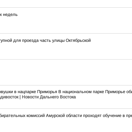
их недель
тупной для проезда часть улицы Октябрьской
овушки в нацпарке Приморья В национальном парке Приморье оби
адивосток | Новости Дальнего Востока
збирательных комиссий Амурской области проходят обучение в п