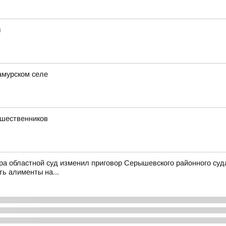
ы
амурском селе
ешественников
ра областной суд изменил приговор Серышевского районного суд
ть алименты на...