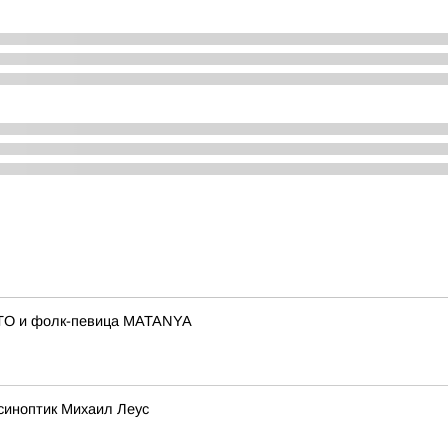
ITO и фолк-певица MATANYA
синоптик Михаил Леус