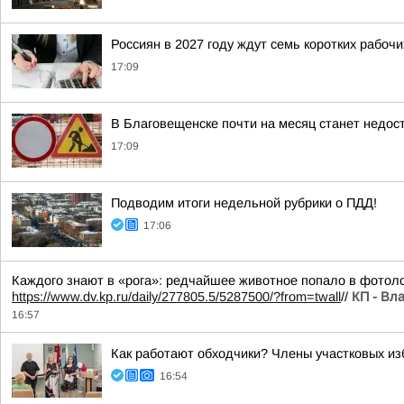
Россиян в 2027 году ждут семь коротких рабоч
17:09
В Благовещенске почти на месяц станет недос
17:09
Подводим итоги недельной рубрики о ПДД!
17:06
Каждого знают в «рога»: редчайшее животное попало в фотол
https://www.dv.kp.ru/daily/277805.5/5287500/?from=twall
//
КП - Вл
16:57
Как работают обходчики? Члены участковых и
16:54