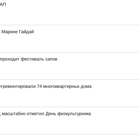
_АП
к Марине Гайдай
 проходит фестиваль сапов
 отремонтировали 74 многоквартирных дома
д масштабно отметил День физкультурника