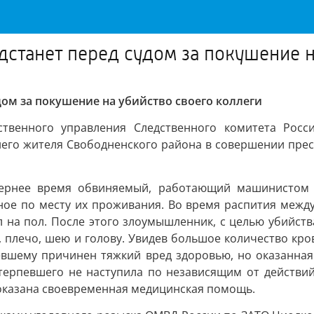
дстанет перед судом за покушение н
ом за покушение на убийство своего коллеги
ственного управления Следственного комитета Росс
го жителя Свободненского района в совершении преступл
чернее время обвиняемый, работающий машинистом 
ное по месту их проживания. Во время распития между
л на пол. После этого злоумышленник, с целью убийств
у, плечо, шею и голову. Увидев большое количество кро
певшему причинен тяжкий вред здоровью, но оказанна
терпевшего не наступила по независящим от действий 
 оказана своевременная медицинская помощь.