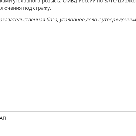
ами уголовного розыска ОМВД России по ЗАТО Циолков
ключения под стражу.
оказательственная база, уголовное дело с утвержденн
"
_АП