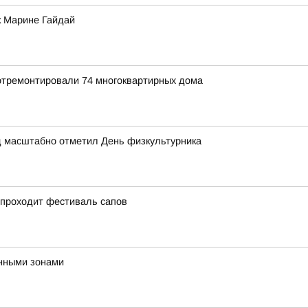
к Марине Гайдай
 отремонтировали 74 многоквартирных дома
д масштабно отметил День физкультурника
 проходит фестиваль сапов
нными зонами