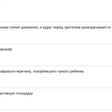
т
 тонкая линия движения, и вдруг перед зрителем разворачивается
mpravda
рафовали мужчину, оскорбившего чужого ребенка
портивную площадку