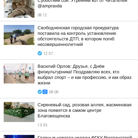
Субботний сон. Утренний кот от читателей
@ampravda
08:12
Свободненская городская прокуратура
поставила на контроль установление
обстоятельств ДТП, в котором погиб
несовершеннолетний
12:57
Василий Орлов: Друзья, с Днём
физкультурника! Поздравляю всех, кто
выбрал спорт – и как профессию, и как образ
жизни
09:09
Сиреневый сад, розовая аллея, жасминовая
зона появятся в самом центре
Благовещенска
13:33
Главные новости недели ФГКУ Росгранстрой