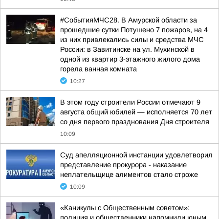
#СобытияМЧС28. В Амурской области за
прошедшие сутки Потушено 7 пожаров, на 4
из них привлекались силы и средства МЧС
России: в Завитинске на ул. Мухинской в
одной из квартир 3-этажного жилого дома
горела ванная комната
10:27
В этом году строители России отмечают 9
августа общий юбилей — исполняется 70 лет
со дня первого празднования Дня строителя
10:09
Суд апелляционной инстанции удовлетворил
представление прокурора - наказание
неплательщице алиментов стало строже
10:09
«Каникулы с Общественным советом»:
полиция и общественники напомнили юным