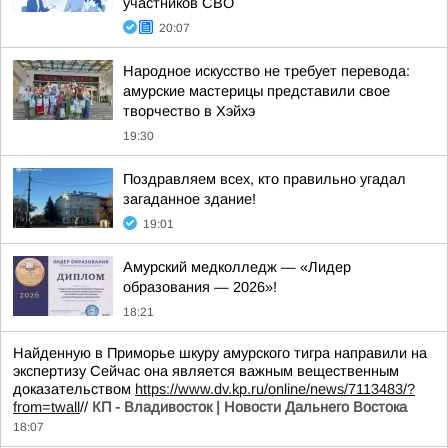
участников СВО
20:07
Народное искусство не требует перевода:
амурские мастерицы представили свое
творчество в Хэйхэ
19:30
Поздравляем всех, кто правильно угадал
загаданное здание!
19:01
Амурский медколледж — «Лидер
образования — 2026»!
18:21
Найденную в Приморье шкуру амурского тигра направили на
экспертизу Сейчас она является важным вещественным
доказательством
https://www.dv.kp.ru/online/news/7113483/?
from=twall
//
КП - Владивосток | Новости Дальнего Востока
18:07