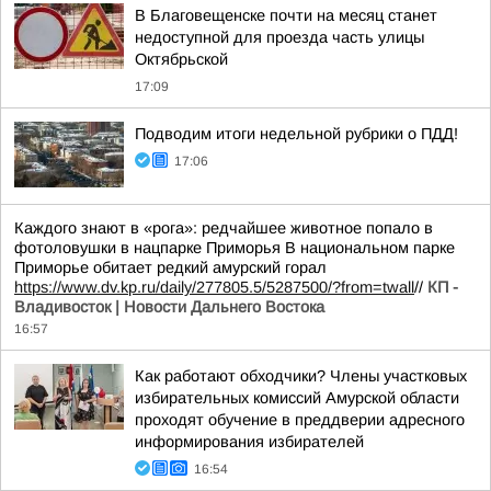
В Благовещенске почти на месяц станет
недоступной для проезда часть улицы
Октябрьской
17:09
Подводим итоги недельной рубрики о ПДД!
17:06
Каждого знают в «рога»: редчайшее животное попало в
фотоловушки в нацпарке Приморья В национальном парке
Приморье обитает редкий амурский горал
https://www.dv.kp.ru/daily/277805.5/5287500/?from=twall
//
КП -
Владивосток | Новости Дальнего Востока
16:57
Как работают обходчики? Члены участковых
избирательных комиссий Амурской области
проходят обучение в преддверии адресного
информирования избирателей
16:54