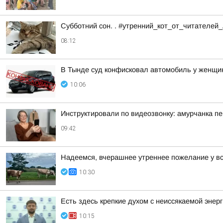
Субботний сон. . #утренний_кот_от_читателей
08:12
В Тынде суд конфисковал автомобиль у женщи
10:06
Инструктировали по видеозвонку: амурчанка п
09:42
Надеемся, вчерашнее утреннее пожелание у в
10:30
Есть здесь крепкие духом с неиссякаемой энер
10:15