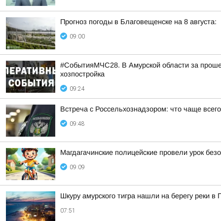
Прогноз погоды в Благовещенске на 8 августа:
09:00
#СобытияМЧС28. В Амурской области за прошед
хозпостройка
09:24
Встреча с Россельхознадзором: что чаще всег
09:48
Магдагачинские полицейские провели урок безо
09:09
Шкуру амурского тигра нашли на берегу реки в
07:51