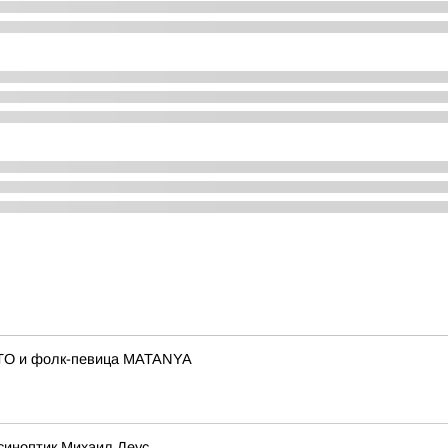
ITO и фолк-певица MATANYA
синоптик Михаил Леус