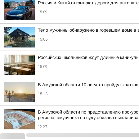
Россия и Китай открывают дороги для автопут
15:09
Тело мужчины обнаружено в горевшем доме в 
15:06
Российских школьников ждут длинные каникул
15:09
В Амурской области 10 августа пройдут кратк
15:13
В Амурской области по представлению прокуро
региона, амурчанка по суду обязана выплачива
12:27