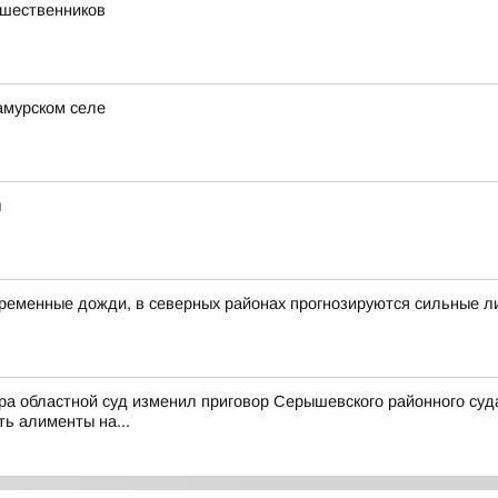
ешественников
амурском селе
ы
овременные дожди, в северных районах прогнозируются сильные л
ра областной суд изменил приговор Серышевского районного суд
ть алименты на...