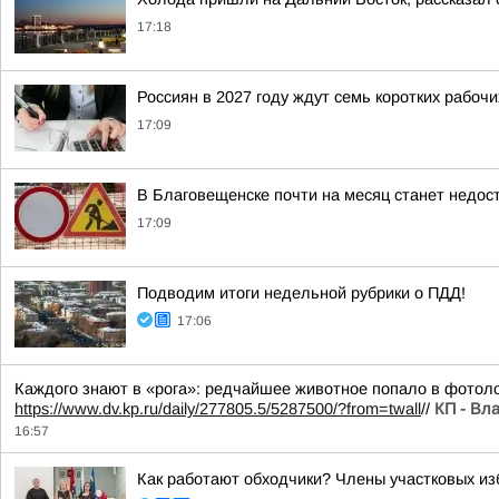
17:18
Россиян в 2027 году ждут семь коротких рабоч
17:09
В Благовещенске почти на месяц станет недос
17:09
Подводим итоги недельной рубрики о ПДД!
17:06
Каждого знают в «рога»: редчайшее животное попало в фотол
https://www.dv.kp.ru/daily/277805.5/5287500/?from=twall
//
КП - Вл
16:57
Как работают обходчики? Члены участковых и