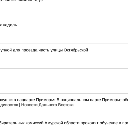
их недель
тупной для проезда часть улицы Октябрьской
овушки в нацпарке Приморья В национальном парке Приморье оби
адивосток | Новости Дальнего Востока
збирательных комиссий Амурской области проходят обучение в п