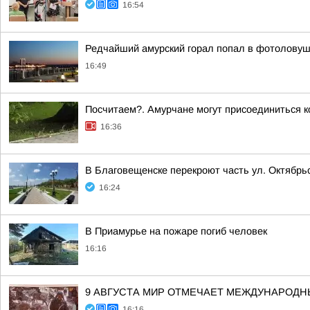
16:54
Редчайший амурский горал попал в фотоловуш
16:49
Посчитаем?. Амурчане могут присоединиться к
16:36
В Благовещенске перекроют часть ул. Октябрь
16:24
В Приамурье на пожаре погиб человек
16:16
9 АВГУСТА МИР ОТМЕЧАЕТ МЕЖДУНАРОД
16:16