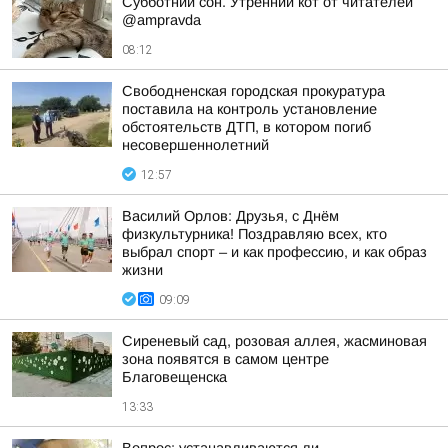
Субботний сон. Утренний кот от читателей
@ampravda
08:12
Свободненская городская прокуратура
поставила на контроль установление
обстоятельств ДТП, в котором погиб
несовершеннолетний
12:57
Василий Орлов: Друзья, с Днём
физкультурника! Поздравляю всех, кто
выбрал спорт – и как профессию, и как образ
жизни
09:09
Сиреневый сад, розовая аллея, жасминовая
зона появятся в самом центре
Благовещенска
13:33