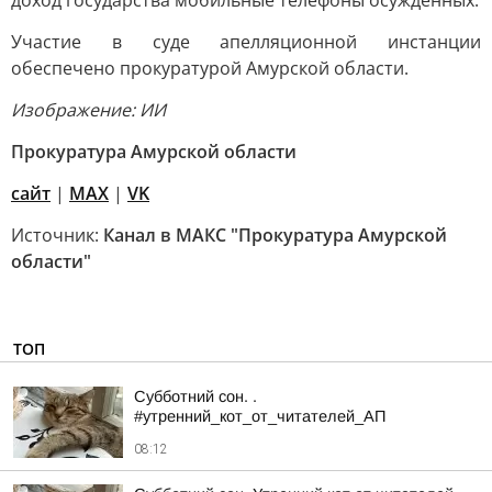
доход государства мобильные телефоны осужденных.
Участие в суде апелляционной инстанции
обеспечено прокуратурой Амурской области.
Изображение: ИИ
Прокуратура Амурской области
сайт
|
MAX
|
VK
Источник:
Канал в МАКС "Прокуратура Амурской
области"
ТОП
Субботний сон. .
#утренний_кот_от_читателей_АП
08:12