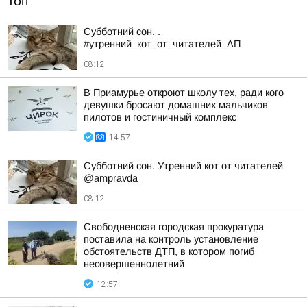
ТОП
Субботний сон. .
#утренний_кот_от_читателей_АП
08:12
В Приамурье откроют школу тех, ради кого
девушки бросают домашних мальчиков
пилотов и гостиничный комплекс
14:57
Субботний сон. Утренний кот от читателей
@ampravda
08:12
Свободненская городская прокуратура
поставила на контроль установление
обстоятельств ДТП, в котором погиб
несовершеннолетний
12:57