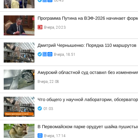
00:43
Программа Путина на ВЭФ-2026 начинает фор
Вчера, 20:23
Дмитрий Чернышенко: Порядка 110 маршрутов н
Вчера, 18:51
Амурский областной суд оставил без изменения
Вчера, 22:08
Что общего у научной лаборатории, обсерватор
01:03
В Первомайском парке орудует шайка пушисты
Вчера, 17:14