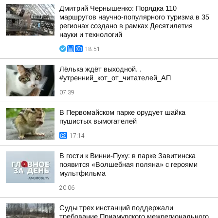
Дмитрий Чернышенко: Порядка 110
маршрутов научно-популярного туризма в 35
регионах создано в рамках Десятилетия
науки и технологий
18:51
Лёлька ждёт выходной. .
#утренний_кот_от_читателей_АП
07:39
В Первомайском парке орудует шайка
пушистых вымогателей
17:14
В гости к Винни-Пуху: в парке Завитинска
появится «Волшебная поляна» с героями
мультфильма
20:06
Суды трех инстанций поддержали
требование Приамурского межрегионального