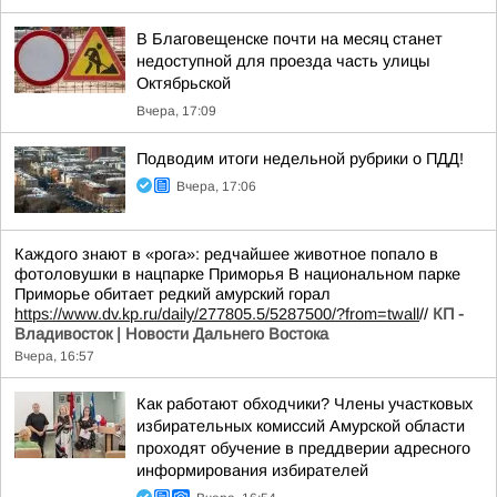
В Благовещенске почти на месяц станет
недоступной для проезда часть улицы
Октябрьской
Вчера, 17:09
Подводим итоги недельной рубрики о ПДД!
Вчера, 17:06
Каждого знают в «рога»: редчайшее животное попало в
фотоловушки в нацпарке Приморья В национальном парке
Приморье обитает редкий амурский горал
https://www.dv.kp.ru/daily/277805.5/5287500/?from=twall
//
КП -
Владивосток | Новости Дальнего Востока
Вчера, 16:57
Как работают обходчики? Члены участковых
избирательных комиссий Амурской области
проходят обучение в преддверии адресного
информирования избирателей