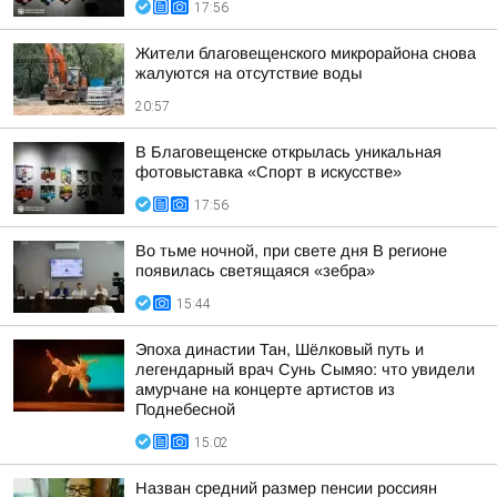
17:56
Жители благовещенского микрорайона снова
жалуются на отсутствие воды
20:57
В Благовещенске открылась уникальная
фотовыставка «Спорт в искусстве»
17:56
Во тьме ночной, при свете дня В регионе
появилась светящаяся «зебра»
15:44
Эпоха династии Тан, Шёлковый путь и
легендарный врач Сунь Сымяо: что увидели
амурчане на концерте артистов из
Поднебесной
15:02
Назван средний размер пенсии россиян