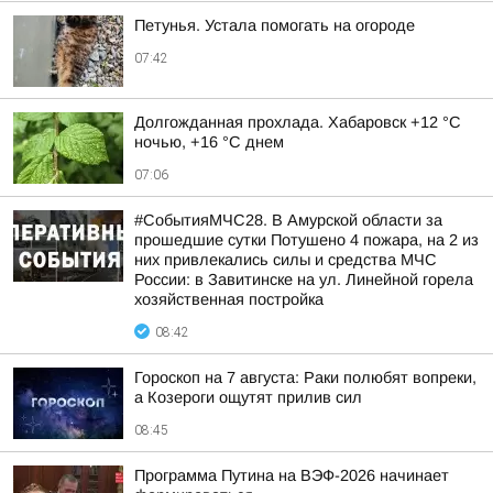
Петунья. Устала помогать на огороде
07:42
Долгожданная прохлада. Хабаровск +12 °C
ночью, +16 °C днем
07:06
#СобытияМЧС28. В Амурской области за
прошедшие сутки Потушено 4 пожара, на 2 из
них привлекались силы и средства МЧС
России: в Завитинске на ул. Линейной горела
хозяйственная постройка
08:42
Гороскоп на 7 августа: Раки полюбят вопреки,
а Козероги ощутят прилив сил
08:45
Программа Путина на ВЭФ-2026 начинает