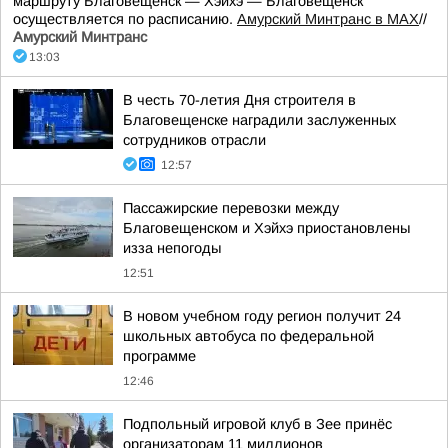
маршруту Благовещенск — Хэйхэ — Благовещенск
осуществляется по расписанию.
Амурский Минтранс в МАХ
//
Амурский Минтранс
13:03
В честь 70-летия Дня строителя в
Благовещенске наградили заслуженных
сотрудников отрасли
12:57
Пассажирские перевозки между
Благовещенском и Хэйхэ приостановлены
изза непогоды
12:51
В новом учебном году регион получит 24
школьных автобуса по федеральной
программе
12:46
Подпольный игровой клуб в Зее принёс
организаторам 11 миллионов