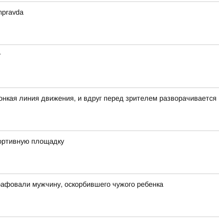
mpravda
т
 тонкая линия движения, и вдруг перед зрителем разворачивается
портивную площадку
рафовали мужчину, оскорбившего чужого ребенка