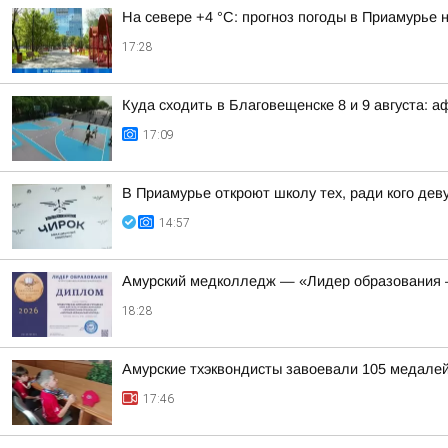
На севере +4 °С: прогноз погоды в Приамурье н
17:28
Куда сходить в Благовещенске 8 и 9 августа: 
17:09
В Приамурье откроют школу тех, ради кого де
14:57
Амурский медколледж — «Лидер образования 
18:28
Амурские тхэквондисты завоевали 105 медалей
17:46