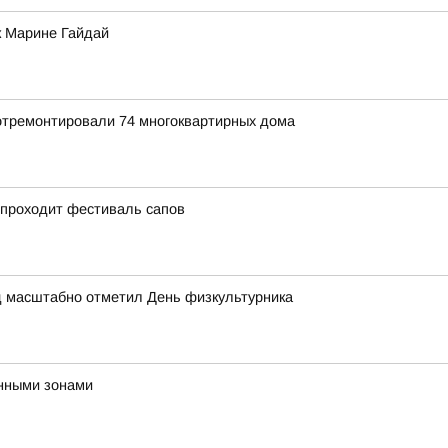
к Марине Гайдай
 отремонтировали 74 многоквартирных дома
 проходит фестиваль сапов
д масштабно отметил День физкультурника
нными зонами