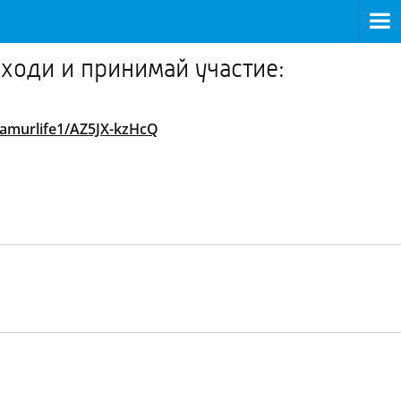
оди и принимай участие:
/amurlife1/AZ5JX-kzHcQ