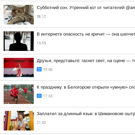
Субботний сон. Утренний кот от читателей @a
08:12
В интернете опасность не кричит — она шепче
16:55
Друзья, представьте: гаснет свет, на сцене —
19:06
К празднику: в Белогорске открыли «умную» с
17:33
Заплатил за длинный язык: в Шимановске ошт
21:42