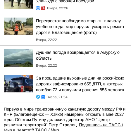
Улан-Удэ с рабочей поездкой
Вчера, 22:26
Перекресток необходимо открыть к началу
учебного года: мэр поручил ускорить ремонт
дорог в Благовещенске (фото)
Вчера, 22:22
Душная погода возвращается в Амурскую
область
Вчера, 22:22
За прошедшие выходные дни на российских
дорогах зафиксировано 655 ДТП, в которых
погибли 72 и получили ранения 855 человек
Вчера, 21:54
Первую в мире трансграничную канатную дорогу между РФ и
КНР (Благовещенск — Хэйхэ) намерены открыть в мае 2027
года. Об этом Путину доложил директор АНО "Центр
развития территорий" Петр Стрелец.
Подпишись на ТАСС /
Мир в "Максе"
//
ТАСС / Мир