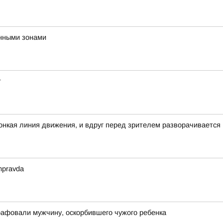
нными зонами
т
 тонкая линия движения, и вдруг перед зрителем разворачивается
mpravda
рафовали мужчину, оскорбившего чужого ребенка