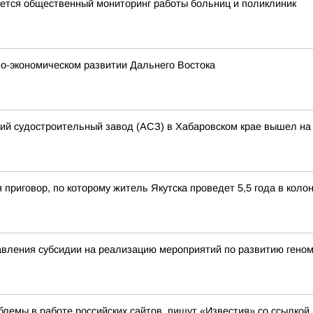
тся общественный мониторинг работы больниц и поликлиник
о-экономическом развитии Дальнего Востока
кий судостроительный завод (АСЗ) в Хабаровском крае вышел на 
 приговор, по которому житель Якутска проведет 5,5 года в кол
вления субсидии на реализацию мероприятий по развитию геном
лемы в работе российских сайтов, пишут «Известия» со ссылкой