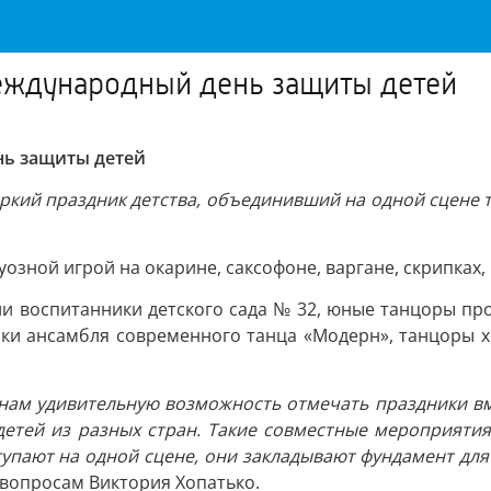
еждународный день защиты детей
нь защиты детей
ркий праздник детства, объединивший на одной сцене 
озной игрой на окарине, саксофоне, варгане, скрипках,
и воспитанники детского сада № 32, юные танцоры прог
ники ансамбля современного танца «Модерн», танцоры 
нам удивительную возможность отмечать праздники вме
детей из разных стран. Такие совместные мероприят
ступают на одной сцене, они закладывают фундамент для
вопросам Виктория Хопатько.