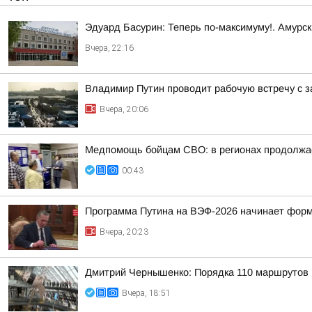
Эдуард Басурин: Теперь по-максимуму!. Амурс
Вчера, 22:16
Владимир Путин проводит рабочую встречу с 
Вчера, 20:06
Медпомощь бойцам СВО: в регионах продолжае
00:43
Программа Путина на ВЭФ-2026 начинает фор
Вчера, 20:23
Дмитрий Чернышенко: Порядка 110 маршрутов н
Вчера, 18:51