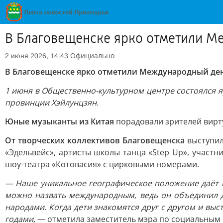
В Благовещенске ярко отметили М
Официально
2 июня 2026, 14:43
В Благовещенске ярко отметили Международный де
1 июня в Общественно-культурном центре состоялся я
провинции Хэйлунцзян.
Юные музыканты из Китая
порадовали зрителей вирту
От творческих коллективов Благовещенска
выступил
«Эдельвейс», артисты школы танца «Step Up», участ
шоу-театра «Котовасия» с цирковыми номерами.
— Наше уникальное географическое положение даёт 
можно назвать международным, ведь он объединил 
народами. Когда дети знакомятся друг с другом и вы
годами,
— отметила заместитель мэра по социальным 