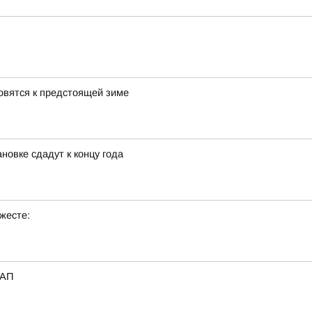
овятся к предстоящей зиме
новке сдадут к концу года
жесте:
_АП