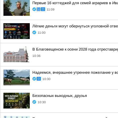
Первые 16 коттеджей для семей аграриев в Ива
11:09
Лёгкие деньги могут обернуться уголовной отв
11:00
В Благовещенске к осени 2028 года отреставри
10:36
Надеемся, вчерашнее утреннее пожелание у в
10:30
Безопасных выходных, друзья
10:30