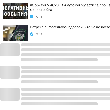
#СобытияМЧС28. В Амурской области за прошед
хозпостройка
09:24
Встреча с Россельхознадзором: что чаще всег
09:48