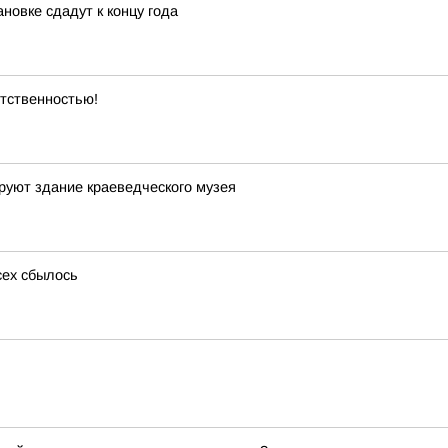
новке сдадут к концу года
етственностью!
руют здание краеведческого музея
сех сбылось