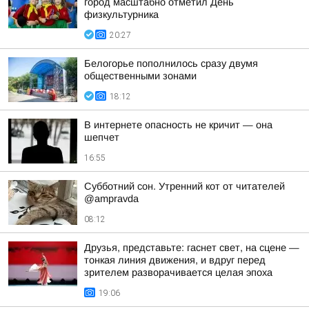
город масштабно отметил День
физкультурника
20:27
Белогорье пополнилось сразу двумя
общественными зонами
18:12
В интернете опасность не кричит — она
шепчет
16:55
Субботний сон. Утренний кот от читателей
@ampravda
08:12
Друзья, представьте: гаснет свет, на сцене —
тонкая линия движения, и вдруг перед
зрителем разворачивается целая эпоха
19:06