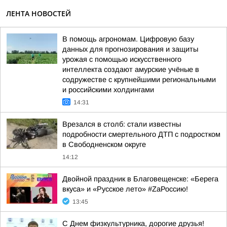
ЛЕНТА НОВОСТЕЙ
В помощь агрономам. Цифровую базу
данных для прогнозирования и защиты
урожая с помощью искусственного
интеллекта создают амурские учёные в
содружестве с крупнейшими региональными
и российскими холдингами
14:31
Врезался в столб: стали известны
подробности смертельного ДТП с подростком
в Свободненском округе
14:12
Двойной праздник в Благовещенске: «Берега
вкуса» и «Русское лето» #ZaРоссию!
13:45
С Днем физкультурника, дорогие друзья!