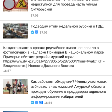
недоступной для проезда часть улицы
Октябрьской
17:09
Подводим итоги недельной рубрики о ПДД!
17:06
Каждого знают в «рога»: редчайшее животное попало в
фотоловушки в нацпарке Приморья В национальном парке
Приморье обитает редкий амурский горал
https://www.dv.kp.ru/daily/277805.5/5287500/?from=twall
//
КП -
Владивосток | Новости Дальнего Востока
16:57
Как работают обходчики? Члены участковых
избирательных комиссий Амурской области
проходят обучение в преддверии адресного
информирования избирателей
16:54