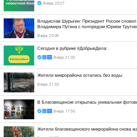
Вчера, 20:27
Владислав Шурыгин: Президент России словил
Владимира Путина с полпредом Юрием Трутн
Вчера, 20:09
Сегодня в рубрике #ДобрыеДела:
Вчера, 21:03
Жители микрорайона остались без воды
Вчера, 21:33
В Благовещенске открылась уникальная фотовы
Вчера, 17:56
Жители благовещенского микрорайона снова жа