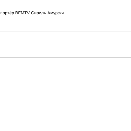
репортёр BFMTV Сириль Амурски