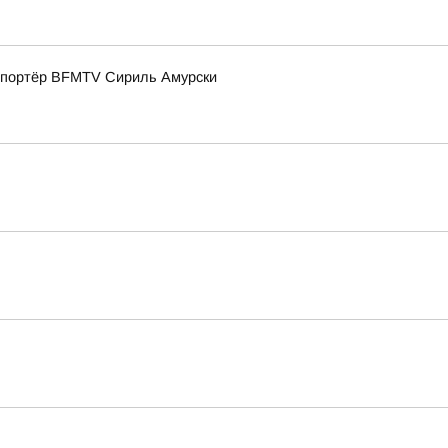
репортёр BFMTV Сириль Амурски