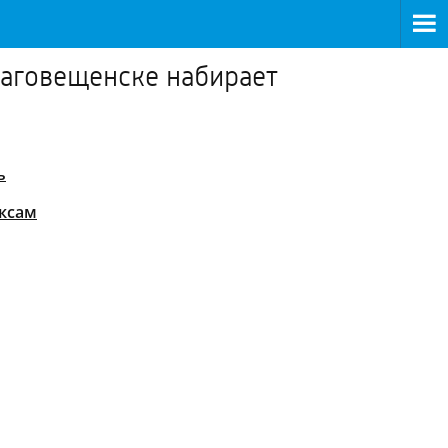
лаговещенске набирает
ь
ексам