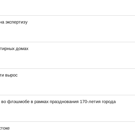
на экспертизу
ртирных домах
ти вырос
во флэшмобе в рамках празднования 170-летия города
стоке