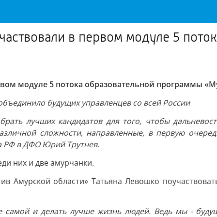
участвовали в первом модуле 5 пот
ервом модуле 5 потока образовательной программы «
объединило будущих управленцев со всей России
обрать лучших кандидатов для того, чтобы дальнево
зличной сложности, направленные, в первую очередь
а РФ в ДФО Юрий Трутнев.
ди них и две амурчанки.
ив Амурской области» Татьяна Левошко поучаствоват
е самой и делать лучше жизнь людей. Ведь мы - буду