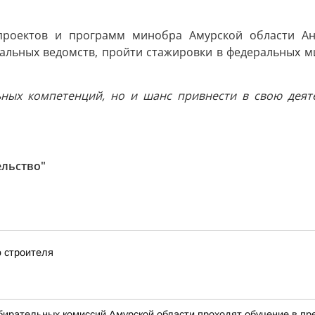
 проектов и программ минобра Амурской области Ан
нальных ведомств, пройти стажировки в федеральных м
ных компетенций, но и шанс привнести в свою деяте
ельство"
 строителя
бирательных комиссий Амурской области проходят обучение в п