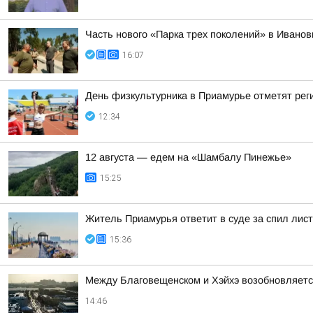
Часть нового «Парка трех поколений» в Иванов
16:07
День физкультурника в Приамурье отметят рег
12:34
12 августа — едем на «Шамбалу Пинежье»
15:25
Житель Приамурья ответит в суде за спил лис
15:36
Между Благовещенском и Хэйхэ возобновляетс
14:46