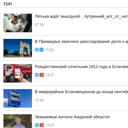
ТОП
Лёлька ждёт выходной. . #утренний_кот_от_ч
07:39
В Приамурье окончено расследование дела о к
15:28
Рождественский сочельник 1912 года в Благо
16:07
В микрорайоне Благовещенска до конца сентяб
15:46
Уважаемые жители Амурской области!
16:07