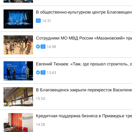
В общественно-культурном центре Благовещен
14:31
Сотрудники МО МВД России «Мазановский» при
14:09
Евгений Тюхаев: «Там, где прошел строитель, 
13:43
В Благовещенск закрыли перекресток Василенк
15:50
Кредитная поддержка бизнеса в Приамурье тре
14:28