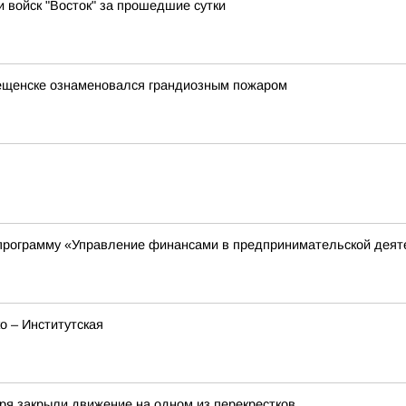
и войск "Восток" за прошедшие сутки
вещенске ознаменовался грандиозным пожаром
программу «Управление финансами в предпринимательской деят
о – Институтская
ря закрыли движение на одном из перекрестков