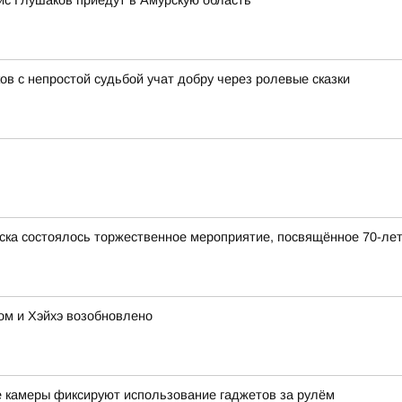
с Глушаков приедут в Амурскую область
ов с непростой судьбой учат добру через ролевые сказки
ска состоялось торжественное мероприятие, посвящённое 70-ле
м и Хэйхэ возобновлено
е камеры фиксируют использование гаджетов за рулём