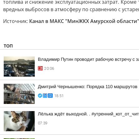
топлива и снижение эксплуатационных затрат. Кроме
вредных выбросов в атмосферу по сравнению с устаре
Источник:
Канал в МАКС "МинЖКХ Амурской области
ТОП
Владимир Путин проводит рабочую встречу с 
20:06
Дмитрий Чернышенко: Порядка 110 маршрутов н
18:51
Лёлька ждёт выходной. . #утренний_кот_от_ч
07:39