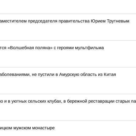
 заместителем председателя правительства Юрием Трутневым
явится «Волшебная поляна» с героями мультфильма
болеваниями, не пустили в Амурскую область из Китая
но и в уютных сельских клубах, в бережной реставрации старых п
оицком мужском монастыре