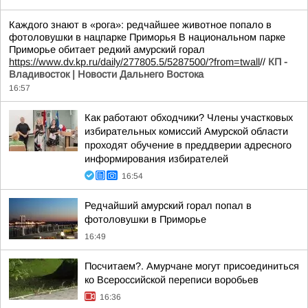
Каждого знают в «рога»: редчайшее животное попало в
фотоловушки в нацпарке Приморья В национальном парке
Приморье обитает редкий амурский горал
https://www.dv.kp.ru/daily/277805.5/5287500/?from=twall
//
КП -
Владивосток | Новости Дальнего Востока
16:57
Как работают обходчики? Члены участковых
избирательных комиссий Амурской области
проходят обучение в преддверии адресного
информирования избирателей
16:54
Редчайший амурский горал попал в
фотоловушки в Приморье
16:49
Посчитаем?. Амурчане могут присоединиться
ко Всероссийской переписи воробьев
16:36