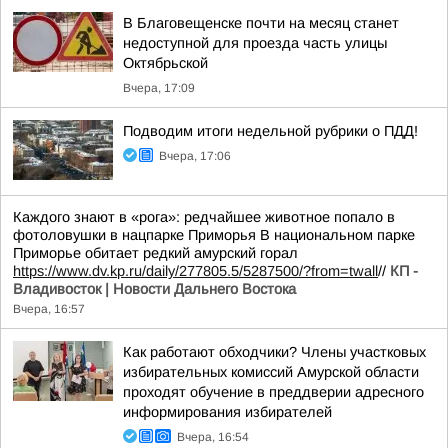
В Благовещенске почти на месяц станет
недоступной для проезда часть улицы
Октябрьской
Вчера, 17:09
Подводим итоги недельной рубрики о ПДД!
Вчера, 17:06
Каждого знают в «рога»: редчайшее животное попало в
фотоловушки в нацпарке Приморья В национальном парке
Приморье обитает редкий амурский горал
https://www.dv.kp.ru/daily/277805.5/5287500/?from=twall
//
КП -
Владивосток | Новости Дальнего Востока
Вчера, 16:57
Как работают обходчики? Члены участковых
избирательных комиссий Амурской области
проходят обучение в преддверии адресного
информирования избирателей
Вчера, 16:54