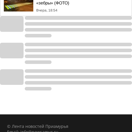
«зебры» (ФОТО)
Вчера, 18:54
© Лента новостей Приамурья
Email:
info@newsamur.ru