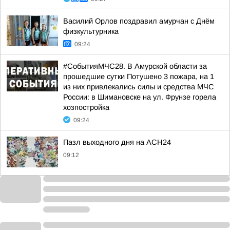
Василий Орлов поздравил амурчан с Днём
физкультурника
09:24
#СобытияМЧС28. В Амурской области за
прошедшие сутки Потушено 3 пожара, на 1
из них привлекались силы и средства МЧС
России: в Шимановске на ул. Фрунзе горела
хозпостройка
09:24
Пазл выходного дня на АСН24
09:12