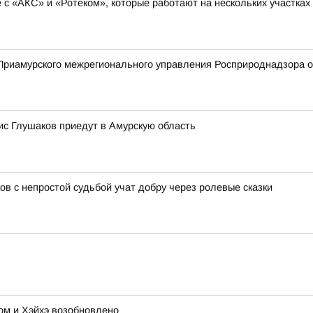
с «АКС» и «Ротеком», которые работают на нескольких участках
риамурского межрегионального управления Росприроднадзора о 
с Глушаков приедут в Амурскую область
ов с непростой судьбой учат добру через ролевые сказки
м и Хэйхэ возобновлено