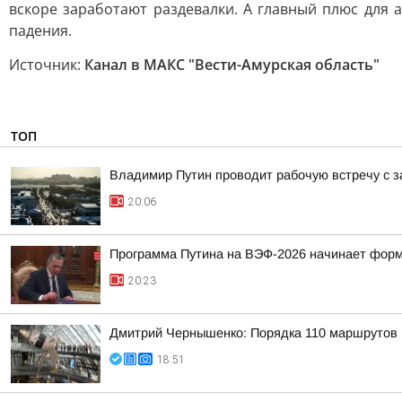
вскоре заработают раздевалки. А главный плюс для
падения.
Источник:
Канал в МАКС "Вести-Амурская область"
ТОП
Владимир Путин проводит рабочую встречу с 
20:06
Программа Путина на ВЭФ-2026 начинает фор
20:23
Дмитрий Чернышенко: Порядка 110 маршрутов н
18:51