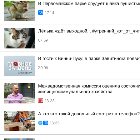
В Первомайском парке орудует шайка пушисты
17:14
Лёлька ждёт выходной. . #утренний_кот_от_ч
07:39
В гости к Винни-Пуху: в парке Завитинска по
20:06
Межведомственная комиссия оценила состояние
жилищнокоммунального хозяйства
18:33
А кто это такой довольный смотрит в телефон?
18:33