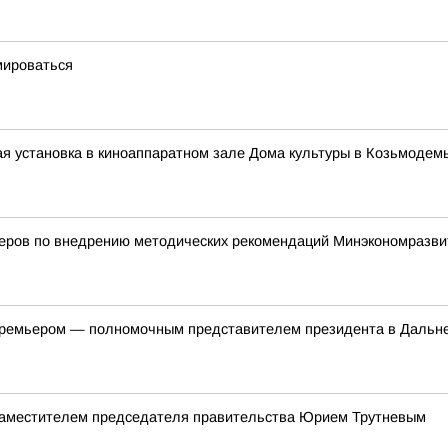
мироваться
я установка в киноаппаратном зале Дома культуры в Козьмодем
деров по внедрению методических рекомендаций Минэкономразви
-премьером — полномочным представителем президента в Даль
 заместителем председателя правительства Юрием Трутневым