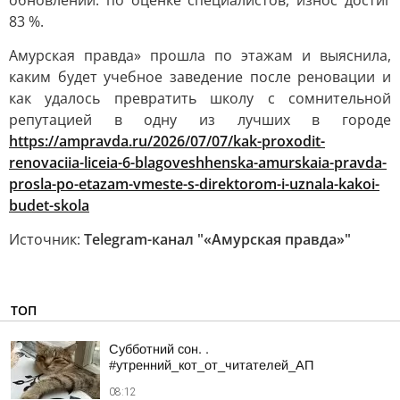
обновлении: по оценке специалистов, износ достиг
83 %.
Амурская правда» прошла по этажам и выяснила,
каким будет учебное заведение после реновации и
как удалось превратить школу с сомнительной
репутацией в одну из лучших в городе
https://ampravda.ru/2026/07/07/kak-proxodit-
renovaciia-liceia-6-blagoveshhenska-amurskaia-pravda-
prosla-po-etazam-vmeste-s-direktorom-i-uznala-kakoi-
budet-skola
Источник:
Telegram-канал "«Амурская правда»"
ТОП
Субботний сон. .
#утренний_кот_от_читателей_АП
08:12