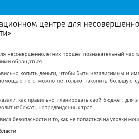
ационном центре для несовершенно
ти»
ля несовершеннолетних прошёл познавательный час «
 ними обращаться.
авильно копить деньги, чтобы быть независимым и им
 с помощью него можно не только накопить большую с
казали, как правильно планировать свой бюджет: для э
зволит избежать непредвиденных трат.
ила безопасности и то, как не попасться на уловки мо
бласти"