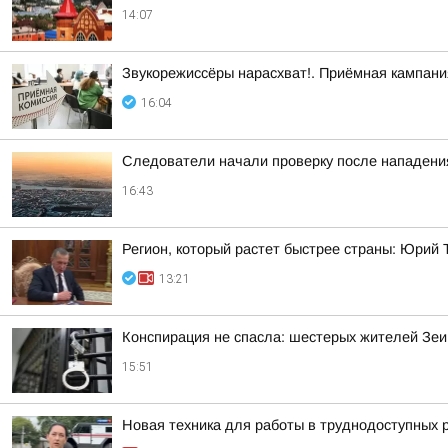
14:07
Звукорежиссёры нарасхват!. Приёмная кампания
16:04
Следователи начали проверку после нападени
16:43
Регион, который растет быстрее страны: Юрий 
13:21
Конспирация не спасла: шестерых жителей Зеи
15:51
Новая техника для работы в труднодоступных 