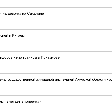
я на девочку на Сахалине
ссией и Китаем
идоров из-за границы в Приамурье
а государственной жилищной инспекцией Амурской области к а
м «влетает в копеечку»