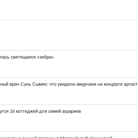
илась светящаяся «зебра»
рный врач Сунь Сымяо: что увидели амурчане на концерте артис
утся 16 коттеджей для семей аграриев