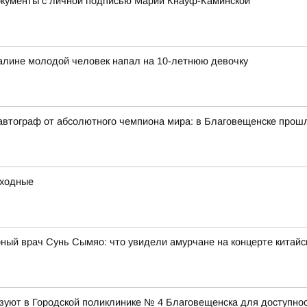
окументы с личной подписью Марии Кнауф-Каминской
халине молодой человек напал на 10-летнюю девочку
автограф от абсолютного чемпиона мира: в Благовещенске прош
ыходные
ный врач Сунь Сымяо: что увидели амурчане на концерте китайс
уют в Городской поликлинике № 4 Благовещенска для доступнос