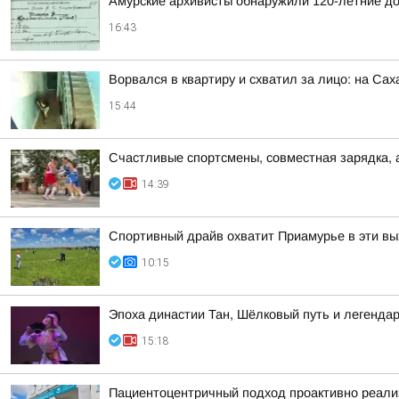
Амурские архивисты обнаружили 120-летние д
16:43
Ворвался в квартиру и схватил за лицо: на Са
15:44
Счастливые спортсмены, совместная зарядка, 
14:39
Спортивный драйв охватит Приамурье в эти в
10:15
Эпоха династии Тан, Шёлковый путь и легендар
15:18
Пациентоцентричный подход проактивно реализ