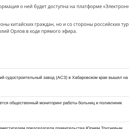
формация о ней будет доступна на платформе «Электрон
роны китайских граждан, но и со стороны российских тур
илий Орлов в ходе прямого эфира.
кий судостроительный завод (АСЗ) в Хабаровском крае вышел на 
тся общественный мониторинг работы больниц и поликлиник
заместителем председателя правительства Юрием Трутневым