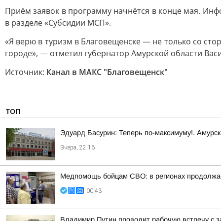
Приём заявок в программу начнётся в конце мая. Ин
в разделе «Субсидии МСП».
«Я верю в туризм в Благовещенске — не только со сто
городе», — отметил губернатор Амурской области Вас
Источник:
Канал в МАКС "Благовещенск"
ТОП
Эдуард Басурин: Теперь по-максимуму!. Амурс
Вчера, 22:16
Медпомощь бойцам СВО: в регионах продолжае
00:43
Владимир Путин проводит рабочую встречу с 