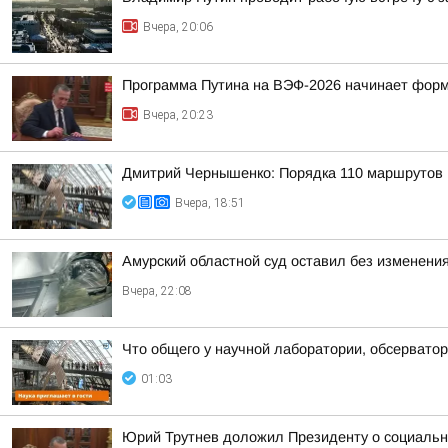
Вчера, 20:06
Программа Путина на ВЭФ-2026 начинает фор
Вчера, 20:23
Дмитрий Чернышенко: Порядка 110 маршрутов н
Вчера, 18:51
Амурский областной суд оставил без изменения
Вчера, 22:08
Что общего у научной лаборатории, обсерватор
01:03
Юрий Трутнев доложил Президенту о социальн