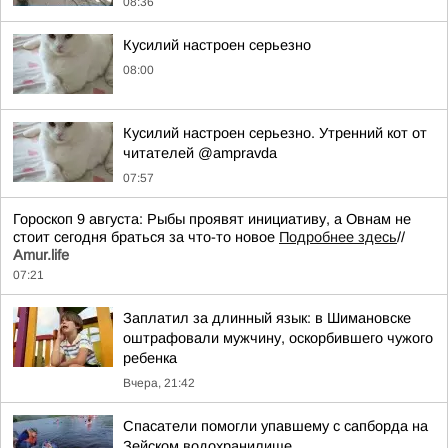
08:36
Кусилий настроен серьезно
08:00
Кусилий настроен серьезно. Утренний кот от
читателей @ampravda
07:57
Гороскоп 9 августа: Рыбы проявят инициативу, а Овнам не
стоит сегодня браться за что-то новое
Подробнее здесь
//
Аmur.life
07:21
Заплатил за длинный язык: в Шимановске
оштрафовали мужчину, оскорбившего чужого
ребенка
Вчера, 21:42
Спасатели помогли упавшему с сапборда на
Зейском водохранилище