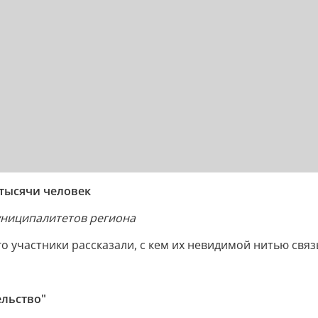
 тысячи человек
униципалитетов региона
о участники рассказали, с кем их невидимой нитью свя
ельство"