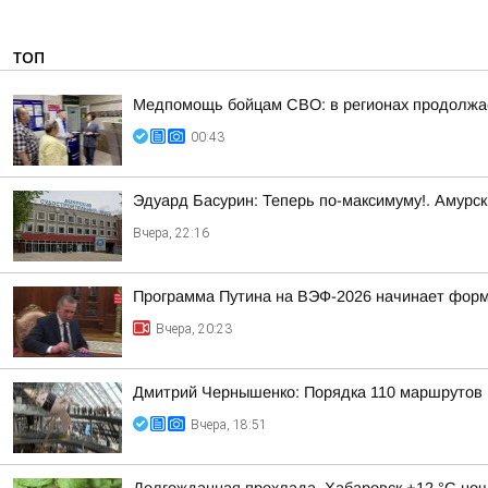
ТОП
Медпомощь бойцам СВО: в регионах продолжае
00:43
Эдуард Басурин: Теперь по-максимуму!. Амурс
Вчера, 22:16
Программа Путина на ВЭФ-2026 начинает фор
Вчера, 20:23
Дмитрий Чернышенко: Порядка 110 маршрутов н
Вчера, 18:51