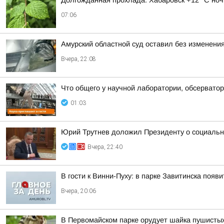
Долгожданная прохлада. Хабаровск +12 °C ноч
07:06
Амурский областной суд оставил без изменения
Вчера, 22:08
Что общего у научной лаборатории, обсерватор
01:03
Юрий Трутнев доложил Президенту о социальн
Вчера, 22:40
В гости к Винни-Пуху: в парке Завитинска по
Вчера, 20:06
В Первомайском парке орудует шайка пушисты