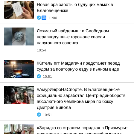
Новая эра заботы о будущих мамах в
Благовещенске
11:00
Лохматый найденыш: в Свободном
неравнодушные горожане спасли
напуганного совенка
10:54
Житель пгт Магдагачи предстанет перед
судом за повторную езду в пьяном виде
10:51
#АмурИнфоНаСпорте. В Благовещенске
официально заработал Центр единоборств
абсолютного чемпиона мира по боксу
Дмитрия Бивола
10:51
«Зарядка со стражем порядка» в Приамурье:
дошколята зарядились энергией вместе с