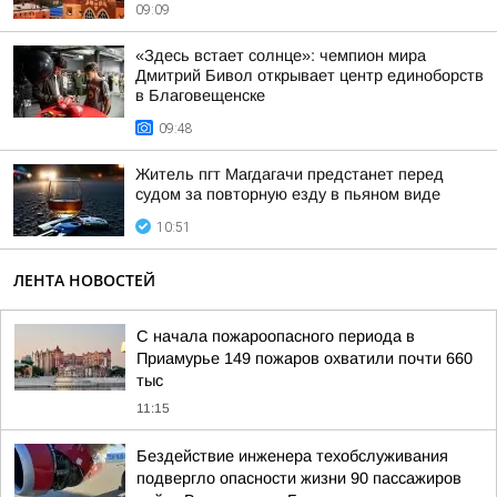
09:09
«Здесь встает солнце»: чемпион мира
Дмитрий Бивол открывает центр единоборств
в Благовещенске
09:48
Житель пгт Магдагачи предстанет перед
судом за повторную езду в пьяном виде
10:51
ЛЕНТА НОВОСТЕЙ
С начала пожароопасного периода в
Приамурье 149 пожаров охватили почти 660
тыс
11:15
Бездействие инженера техобслуживания
подвергло опасности жизни 90 пассажиров