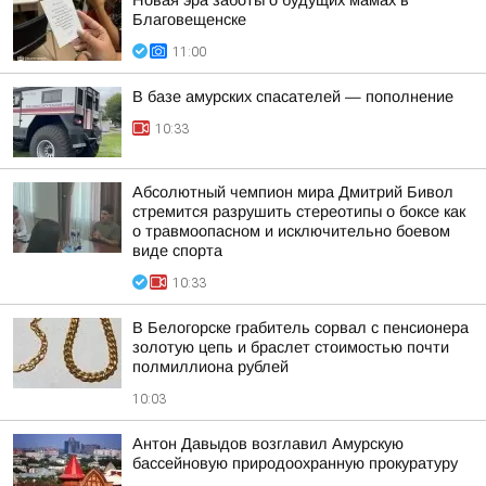
Новая эра заботы о будущих мамах в
Благовещенске
11:00
В базе амурских спасателей — пополнение
10:33
Абсолютный чемпион мира Дмитрий Бивол
стремится разрушить стереотипы о боксе как
о травмоопасном и исключительно боевом
виде спорта
10:33
В Белогорске грабитель сорвал с пенсионера
золотую цепь и браслет стоимостью почти
полмиллиона рублей
10:03
Антон Давыдов возглавил Амурскую
бассейновую природоохранную прокуратуру