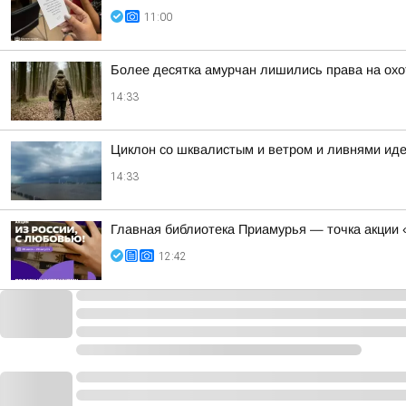
11:00
Более десятка амурчан лишились права на охо
14:33
Циклон со шквалистым и ветром и ливнями иде
14:33
Главная библиотека Приамурья — точка акции 
12:42