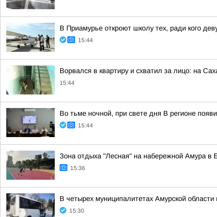
В Приамурье откроют школу тех, ради кого де
15:44
Ворвался в квартиру и схватил за лицо: на С
15:44
Во тьме ночной, при свете дня В регионе появ
15:44
Зона отдыха "Лесная" на набережной Амура в 
15:36
В четырех муниципалитетах Амурской области 
15:30