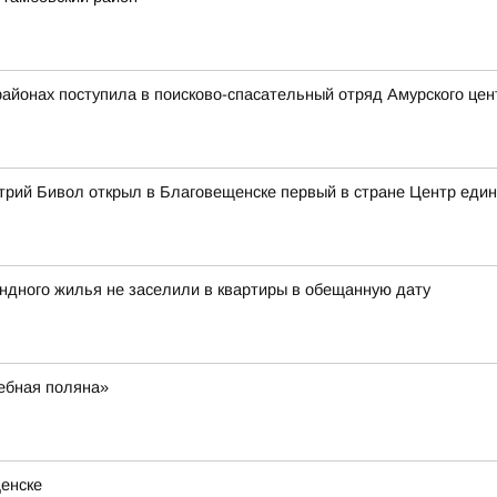
районах поступила в поисково-спасательный отряд Амурского це
трий Бивол открыл в Благовещенске первый в стране Центр еди
ндного жилья не заселили в квартиры в обещанную дату
ебная поляна»
щенске