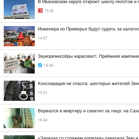
В Ивановском округе откроют школу пилотов и 
15:02
Инженера из Приморья будут судить за халатн
14:07
Звукорежиссёры нарасхват!. Приёмная кампания
16:04
Конспирация не спасла: шестерых жителей Зеи
15:51
Ворвался в квартиру и схватил за лицо: на Са
15:44
«Зарядка со стражем порядка» охватила Зею и