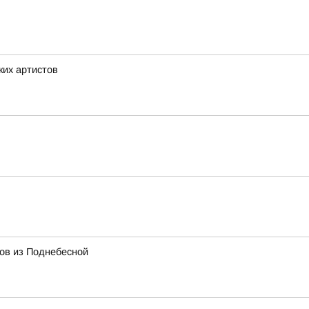
ких артистов
тов из Поднебесной