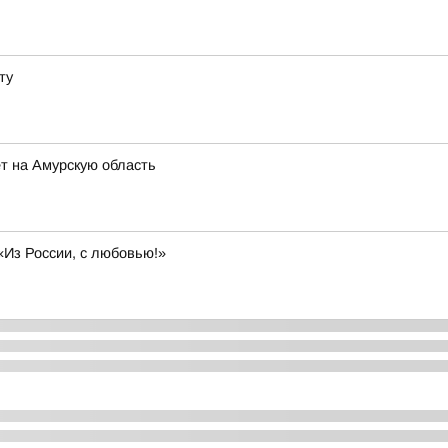
ту
т на Амурскую область
«Из России, с любовью!»