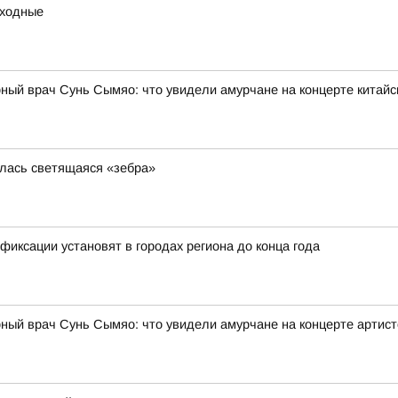
ыходные
ный врач Сунь Сымяо: что увидели амурчане на концерте китайс
илась светящаяся «зебра»
иксации установят в городах региона до конца года
рный врач Сунь Сымяо: что увидели амурчане на концерте артис