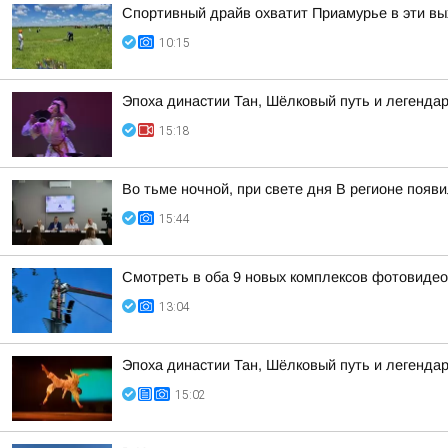
Спортивный драйв охватит Приамурье в эти в
10:15
Эпоха династии Тан, Шёлковый путь и легендар
15:18
Во тьме ночной, при свете дня В регионе появ
15:44
Смотреть в оба 9 новых комплексов фотовидеоф
13:04
Эпоха династии Тан, Шёлковый путь и легенда
15:02