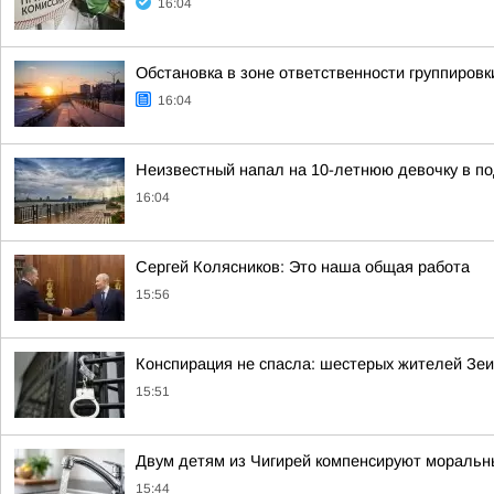
16:04
Обстановка в зоне ответственности группировк
16:04
Неизвестный напал на 10-летнюю девочку в п
16:04
Сергей Колясников: Это наша общая работа
15:56
Конспирация не спасла: шестерых жителей Зеи
15:51
Двум детям из Чигирей компенсируют моральн
15:44