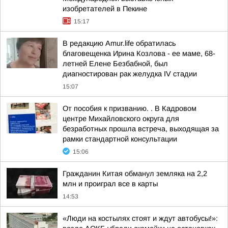
изобретателей в Пекине
15:17
В редакцию Amur.life обратилась
благовещенка Ирина Козлова - ее маме, 68-
летней Елене Безбабной, был
диагностирован рак желудка IV стадии
15:07
От пособия к призванию. . В Кадровом
центре Михайловского округа для
безработных прошла встреча, выходящая за
рамки стандартной консультации
15:06
Гражданин Китая обманул земляка на 2,2
млн и проиграл все в карты
14:53
«Люди на костылях стоят и ждут автобусы!»: