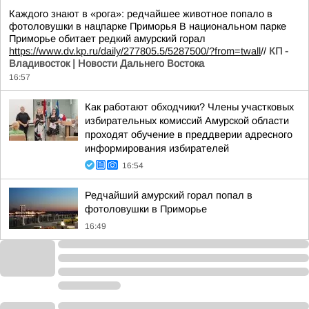
Каждого знают в «рога»: редчайшее животное попало в
фотоловушки в нацпарке Приморья В национальном парке
Приморье обитает редкий амурский горал
https://www.dv.kp.ru/daily/277805.5/5287500/?from=twall
//
КП -
Владивосток | Новости Дальнего Востока
16:57
Как работают обходчики? Члены участковых
избирательных комиссий Амурской области
проходят обучение в преддверии адресного
информирования избирателей
16:54
Редчайший амурский горал попал в
фотоловушки в Приморье
16:49