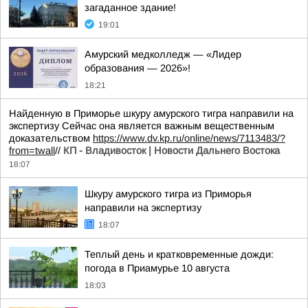
загаданное здание!
19:01
Амурский медколледж — «Лидер
образования — 2026»!
18:21
Найденную в Приморье шкуру амурского тигра направили на
экспертизу Сейчас она является важным вещественным
доказательством
https://www.dv.kp.ru/online/news/7113483/?
from=twall
//
КП - Владивосток | Новости Дальнего Востока
18:07
Шкуру амурского тигра из Приморья
направили на экспертизу
18:07
Теплый день и кратковременные дожди:
погода в Приамурье 10 августа
18:03