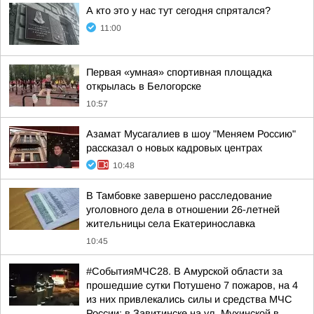
А кто это у нас тут сегодня спрятался?
11:00
Первая «умная» спортивная площадка
открылась в Белогорске
10:57
Азамат Мусагалиев в шоу "Меняем Россию"
рассказал о новых кадровых центрах
10:48
В Тамбовке завершено расследование
уголовного дела в отношении 26-летней
жительницы села Екатеринославка
10:45
#СобытияМЧС28. В Амурской области за
прошедшие сутки Потушено 7 пожаров, на 4
из них привлекались силы и средства МЧС
России: в Завитинске на ул. Мухинской в