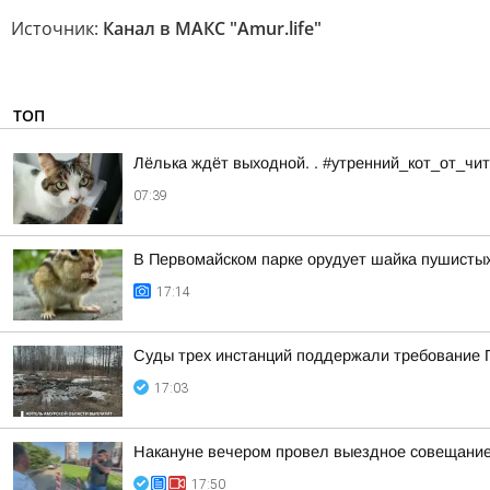
Источник:
Канал в МАКС "Аmur.life"
ТОП
Лёлька ждёт выходной. . #утренний_кот_от_ч
07:39
В Первомайском парке орудует шайка пушисты
17:14
Суды трех инстанций поддержали требование П
17:03
Накануне вечером провел выездное совещание 
17:50