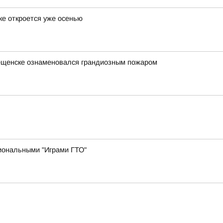
ке откроется уже осенью
вещенске ознаменовался грандиозным пожаром
иональными "Играми ГТО"