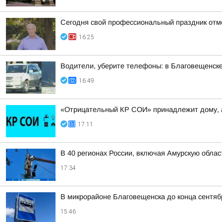
Сегодня свой профессиональный праздник отм
16:25
Водители, уберите телефоны: в Благовещенск
16:49
«Отрицательный КР СОИ» принадлежит дому, 
17:11
В 40 регионах России, включая Амурскую обла
17:34
В микрорайоне Благовещенска до конца сентяб
15:46