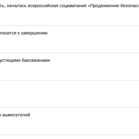
сть, началась всероссийская соцкампания «Продвижение безопас
лизится к завершению
хрустящими баклажанами
х вымогателей