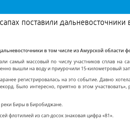
сапах поставили дальневосточники 
дальневосточники в том числе из Амурской области ф
ли самый массовый по числу участников сплав на сап
менно вышли на воду и приурочили 15-километровый за
Заранее регистрировалась на это событие. Давно хотел
корд. Было интересно, приятно в этом участвовать», 
 реки Биры в Биробиджане.
сей флотилией из сап-досок знаковая цифра «81».