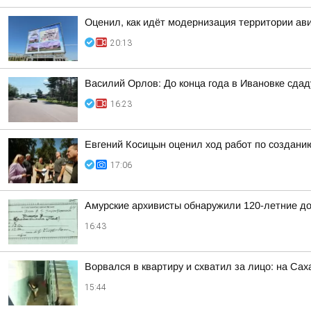
Оценил, как идёт модернизация территории ав
20:13
Василий Орлов: До конца года в Ивановке сдад
16:23
Евгений Косицын оценил ход работ по создани
17:06
Амурские архивисты обнаружили 120-летние д
16:43
Ворвался в квартиру и схватил за лицо: на Са
15:44