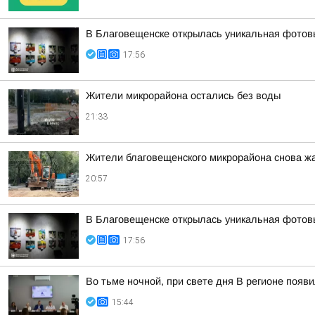
В Благовещенске открылась уникальная фотовы
17:56
Жители микрорайона остались без воды
21:33
Жители благовещенского микрорайона снова жа
20:57
В Благовещенске открылась уникальная фотовы
17:56
Во тьме ночной, при свете дня В регионе появ
15:44