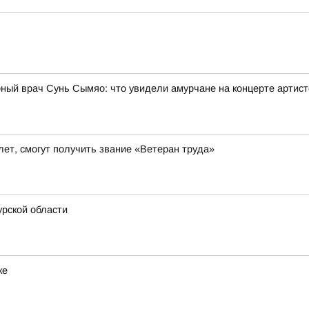
рный врач Сунь Сымяо: что увидели амурчане на концерте артис
ет, смогут получить звание «Ветеран труда»
рской области
ке