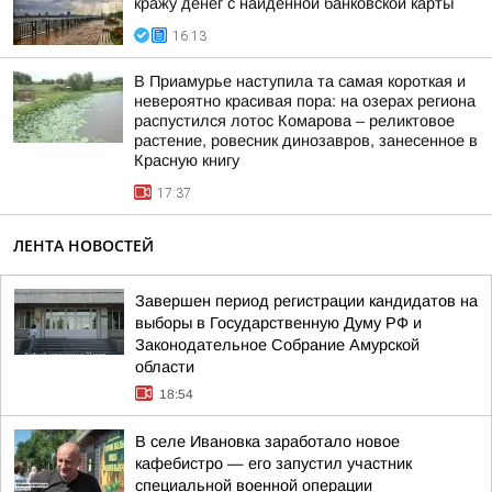
кражу денег с найденной банковской карты
16:13
В Приамурье наступила та самая короткая и
невероятно красивая пора: на озерах региона
распустился лотос Комарова – реликтовое
растение, ровесник динозавров, занесенное в
Красную книгу
17:37
ЛЕНТА НОВОСТЕЙ
Завершен период регистрации кандидатов на
выборы в Государственную Думу РФ и
Законодательное Собрание Амурской
области
18:54
В селе Ивановка заработало новое
кафебистро — его запустил участник
специальной военной операции