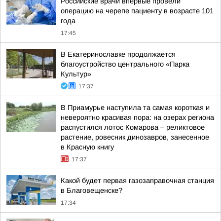
Российские врачи впервые провели
операцию на черепе пациенту в возрасте 101
года
17:45
В Екатеринославке продолжается
благоустройство центрального «Парка
Культур»
17:37
В Приамурье наступила та самая короткая и
невероятно красивая пора: на озерах региона
распустился лотос Комарова – реликтовое
растение, ровесник динозавров, занесенное
в Красную книгу
17:37
Какой будет первая газозаправочная станция
в Благовещенске?
17:34