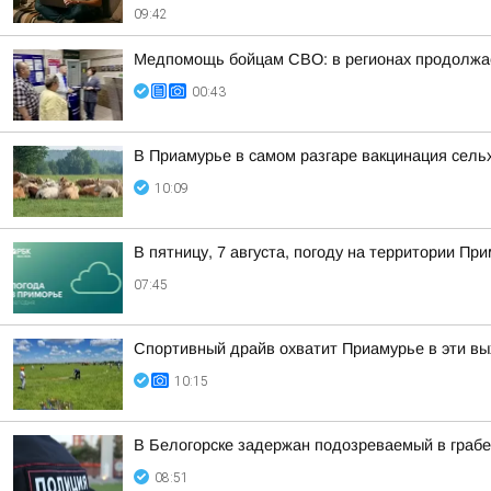
09:42
Медпомощь бойцам СВО: в регионах продолжае
00:43
В Приамурье в самом разгаре вакцинация сел
10:09
В пятницу, 7 августа, погоду на территории 
07:45
Спортивный драйв охватит Приамурье в эти в
10:15
В Белогорске задержан подозреваемый в граб
08:51