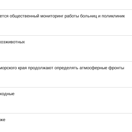
тся общественный мониторинг работы больниц и поликлиник
ьхозживотных
Приморского края продолжают определять атмосферные фронты
ыходные
еже