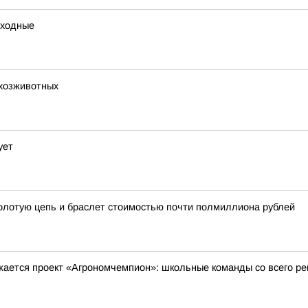
ыходные
ьхозживотных
ует
золотую цепь и браслет стоимостью почти полмиллиона рублей
жается проект «Агрономчемпион»: школьные команды со всего р