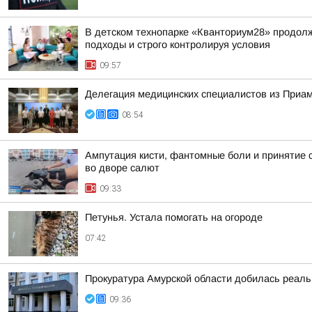
В детском технопарке «Кванториум28» продол
подходы и строго контролируя условия
09:57
Делегация медицинских специалистов из Приа
08:54
Ампутация кисти, фантомные боли и принятие 
во дворе салют
09:33
Петунья. Устала помогать на огороде
07:42
Прокуратура Амурской области добилась реаль
09:36