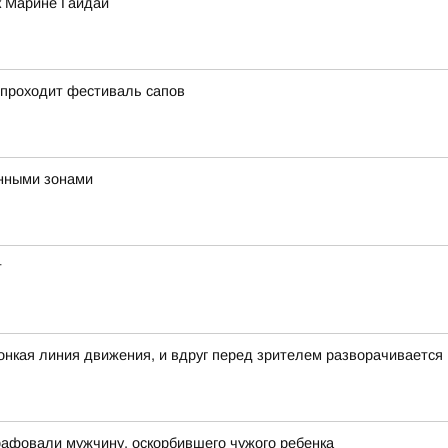
к Марине Гайдай
 проходит фестиваль сапов
нными зонами
т
 тонкая линия движения, и вдруг перед зрителем разворачивается
рафовали мужчину, оскорбившего чужого ребенка