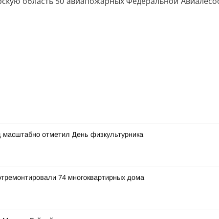
скую область 50 авиапожарных Федеральной Авиалесоо
д масштабно отметил День физкультурника
 отремонтировали 74 многоквартирных дома